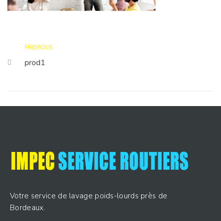
PREVIOUS
prod1
Votre service de lavage poids-lourds près de
Bordeaux.